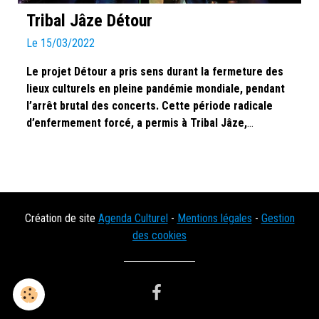
Tribal Jâze Détour
Le 15/03/2022
Le projet Détour a pris sens durant la fermeture des
lieux culturels en pleine pandémie mondiale, pendant
l’arrêt brutal des concerts. Cette période radicale
d’enfermement forcé, a permis à Tribal Jâze,
fondamentalement de se retrouver pour aller ailleurs
vers de nouvelles pistes sonores, instrumentales, à
quatre.
Création de site
Agenda Culturel
-
Mentions légales
-
Gestion
des cookies